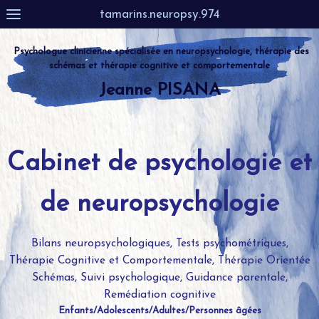
tamarins.neuropsy.974
Psychologue clinicienne
spécialisée en
neuropsychologie, thérapie des
schémas et thérapie cognitive et comportementale
Jeanne PISANA
Cabinet de psychologie et
de neuropsychologie
Bilans neuropsychologiques, Tests psychométriques,
Thérapie Cognitive et C
omportementale, Thérapie Orientée
Schémas, Suivi
psychologique, Guidance parentale,
Remédiation
cognitive
Enfants/Adolescents/Adultes/Personnes âgées