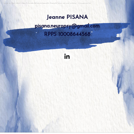
Image de fond: <ahref='https://fr.freepik.com/vecteurs/aquarelle'>Aquarelle vecteur créé par orchidart - fr.freepik.com</a>
Jeanne PISANA
pisana.neuropsy@gmail.com
RPPS 10008644568